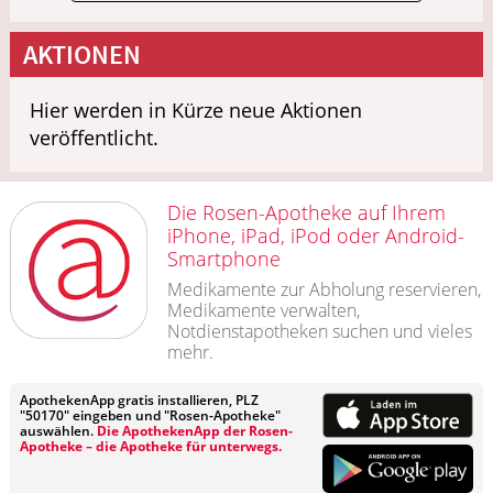
AKTIONEN
Hier werden in Kürze neue Aktionen
veröffentlicht.
Die Rosen-Apotheke auf Ihrem
iPhone, iPad, iPod oder Android-
Smartphone
Medikamente zur Abholung reservieren,
Medikamente verwalten,
Notdienstapotheken suchen und vieles
mehr.
ApothekenApp gratis installieren, PLZ
"50170" eingeben und "Rosen-Apotheke"
auswählen.
Die ApothekenApp der Rosen-
Apotheke – die Apotheke für unterwegs.