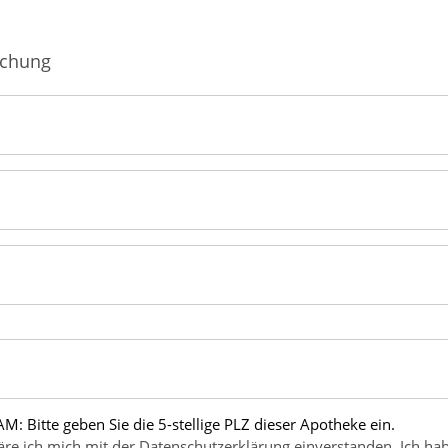
fmedizin
chung
M: Bitte geben Sie die 5-stellige PLZ dieser Apotheke ein.
äre ich mich mit der Datenschutzerklärung einverstanden. Ich hab