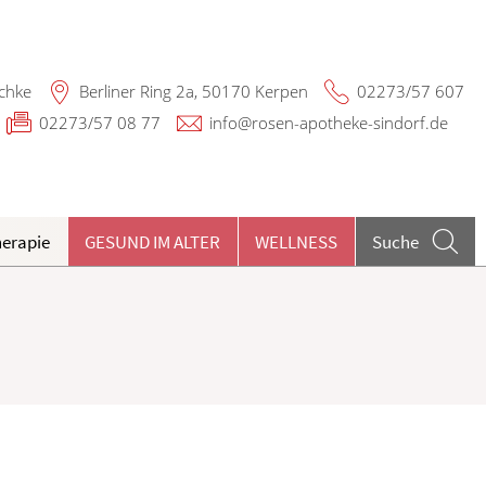
chke
Berliner Ring 2a, 50170 Kerpen
02273/57 607
02273/57 08 77
info@rosen-apotheke-sindorf.de
herapie
GESUND IM ALTER
WELLNESS
Suche
undenkartenreservierung
ieren und Harnwege
rthopädie und Unfallmedizin
heumatologische Erkrankungen